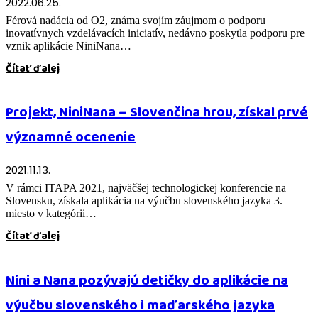
2022.06.25.
Férová nadácia od O2, známa svojím záujmom o podporu
inovatívnych vzdelávacích iniciatív, nedávno poskytla podporu pre
vznik aplikácie NiniNana…
Čítať ďalej
Projekt, NiniNana – Slovenčina hrou, získal prvé
významné ocenenie
2021.11.13.
V rámci ITAPA 2021, najväčšej technologickej konferencie na
Slovensku, získala aplikácia na výučbu slovenského jazyka 3.
miesto v kategórii…
Čítať ďalej
Nini a Nana pozývajú detičky do aplikácie na
výučbu slovenského i maďarského jazyka