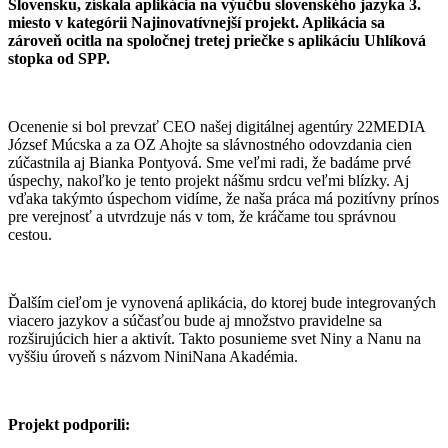
Slovensku, získala aplikácia na výučbu slovenského jazyka 3.
miesto v kategórii Najinovatívnejší projekt. Aplikácia sa
zároveň ocitla na spoločnej tretej priečke s aplikáciu Uhlíková
stopka od SPP.
Ocenenie si bol prevzať CEO našej digitálnej agentúry 22MEDIA
József Múcska a za OZ Ahojte sa slávnostného odovzdania cien
zúčastnila aj Bianka Pontyová. Sme veľmi radi, že badáme prvé
úspechy, nakoľko je tento projekt nášmu srdcu veľmi blízky. Aj
vďaka takýmto úspechom vidíme, že naša práca má pozitívny prínos
pre verejnosť a utvrdzuje nás v tom, že kráčame tou správnou
cestou.
Ďalším cieľom je vynovená aplikácia, do ktorej bude integrovaných
viacero jazykov a súčasťou bude aj množstvo pravidelne sa
rozširujúcich hier a aktivít. Takto posunieme svet Niny a Nanu na
vyššiu úroveň s názvom NiniNana Akadémia.
Projekt podporili: