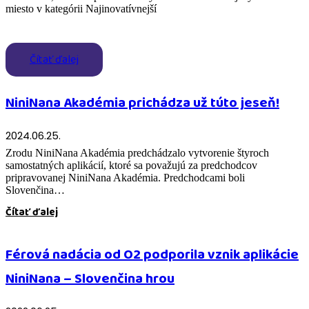
miesto v kategórii Najinovatívnejší
Čítať ďalej
NiniNana Akadémia prichádza už túto jeseň!
2024.06.25.
Zrodu NiniNana Akadémia predchádzalo vytvorenie štyroch
samostatných aplikácií, ktoré sa považujú za predchodcov
pripravovanej NiniNana Akadémia. Predchodcami boli
Slovenčina…
Čítať ďalej
Férová nadácia od O2 podporila vznik aplikácie
NiniNana – Slovenčina hrou