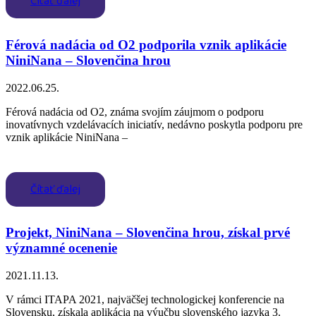
Čítať ďalej
Férová nadácia od O2 podporila vznik aplikácie
NiniNana – Slovenčina hrou
2022.06.25.
Férová nadácia od O2, známa svojím záujmom o podporu
inovatívnych vzdelávacích iniciatív, nedávno poskytla podporu pre
vznik aplikácie NiniNana –
Čítať ďalej
Projekt, NiniNana – Slovenčina hrou, získal prvé
významné ocenenie
2021.11.13.
V rámci ITAPA 2021, najväčšej technologickej konferencie na
Slovensku, získala aplikácia na výučbu slovenského jazyka 3.