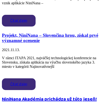
vznik aplikácie NiniNana –
Čítať ďalej
Projekt, NiniNana – Slovenčina hrou, získal prvé
významné ocenenie
2021.11.13.
V rámci ITAPA 2021, najväčšej technologickej konferencie na
Slovensku, získala aplikácia na výučbu slovenského jazyka 3.
miesto v kategórii Najinovatívnejší
Čítať ďalej
NiniNana Akadémia prichádza už túto jeseň!