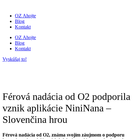
Preskočiť
na
OZ Ahojte
obsah
Blog
Kontakt
OZ Ahojte
Blog
Kontakt
Vyskúšaj to!
Férová nadácia od O2 podporila
vznik aplikácie NiniNana –
Slovenčina hrou
Férová nadácia od O2, známa svojím záujmom o podporu