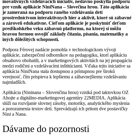
inovatívnych vzdelávacích iniciatív, nedávno poskytla podporu
pre vznik aplikácie NiniNana – Slovečina hrou. Táto aplikácia
je zameraná na podporu raného vzdelávania detí
prostredníctvom interaktívnych hier a aktivít, ktoré sú zábavné
a zároveň edukatívne. Cieľom aplikácie je poskytnúť deťom
predškolského veku zábavnú platformu, na ktorej si môžu
hravou formou osvojiť základy čítania, písania, matematiky a
iných dôležitých schopností.
Podpora Férovej nadácie pomohla v technologickom vývoji
aplikácie, zabezpečení odborníkov na pedagogiku, ktorí aplikáciu
obsahovo obohatili, a v marketingových aktivitách na jej propagáciu
medzi rodičmi a vzdelávacími inštitúciami. Vďaka tejto iniciatíve sa
aplikácia NiniNana stala dostupnou a prístupnou pre širokú
verejnosť, čím prispieva k lepšiemu a zábavnejšiemu vzdelávaniu
najmladších.
Aplikácia (Nininana – Slovenčina hrou) vzniká pod taktovkou OZ
Ahojte a digitálno-marketingovej agentúry 22MEDIA. Aplikácia
slúži na rozvíjanie slovnej zásoby, motoriky, analytického myslenia
a porozumenia textov detí. Sprevádzajú ich pritom dve postavičky
Nini a Nana.
Dávame do pozornosti