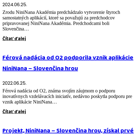
2024.06.25.
Zrodu NiniNana Akadémia predchádzalo vytvorenie štyroch
samostatných aplikácií, ktoré sa považujú za predchodcov
pripravovanej NiniNana Akadémia. Predchodcami boli
Slovenčina…
Čítať ďalej
Férová nadácia od O2 podporila vznik aplikácie
NiniNana – Slovenčina hrou
2022.06.25.
Férová nadácia od O2, známa svojím záujmom o podporu
inovatívnych vzdelávacích iniciatív, nedávno poskytla podporu pre
vznik aplikácie NiniNana…
Čítať ďalej
Projekt, NiniNana – Slovenčina hrou, získal prvé