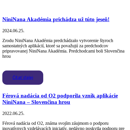
NiniNana Akadémia prichádza už túto jeseň!
2024.06.25.
Zrodu NiniNana Akadémia predchádzalo vytvorenie štyroch
samostatných aplikácií, ktoré sa považujú za predchodcov
pripravovanej NiniNana Akadémia. Predchodcami boli Slovenčina
hrou
Čítať ďalej
Férová nadácia od O2 podporila vznik aplikácie
NiniNana – Slovenčina hrou
2022.06.25.
Férová nadácia od O2, známa svojím záujmom o podporu
inovatívnych vzdelávacích iniciatív, nedávno poskytla podporu pre