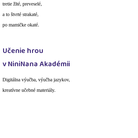
tretie žlté, preveselé,
a to štvrté strakaté,
po mamičke okaté.
Učenie hrou
v NiniNana Akadémii
Digitálna výučba, výučba jazykov,
kreatívne učebné materiály.