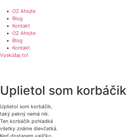
Preskočiť
na
OZ Ahojte
obsah
Blog
Kontakt
OZ Ahojte
Blog
Kontakt
Vyskúšaj to!
Uplietol som korbáčik
Uplietol som korbáčik,
taký pekný nemá nik.
Ten korbáčik pohladká
všetky známe dievčatká.
Keď dostanem vajíčko,